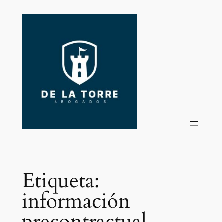
Saltar
al
contenido
Etiqueta:
información
precontractual