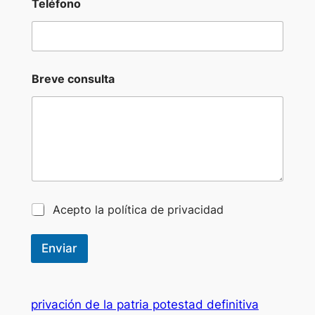
Teléfono
a
s
i
l
l
a
Breve consulta
s
d
e
B
r
e
v
e
C
Acepto la política de privacidad
a
s
i
Enviar
l
l
a
s
privación de la patria potestad definitiva
d