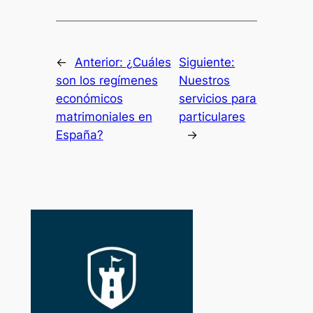
e
v
e
r
←
Anterior:
¿Cuáles
Siguiente:
i
f
son los regímenes
Nuestros
i
económicos
servicios para
c
matrimoniales en
particulares
a
c
España?
→
i
ó
n
*